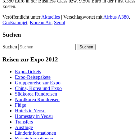
3.350 Euro in der Business Class bzw. 9.500 Euro in der First Class
kosten.
Veröffentlicht unter
Aktuelles
|
Verschlagwortet mit
Airbus A380
,
Großraumjet
,
Korean Air
,
Seoul
Suchen
Suchen
Reisen zur Expo 2012
Expo-Tickets
Expo-Reisepakete
Gruppenreise zur Expo
China, Korea und Expo
Südkorea Rundreisen
Nordkorea Rundreisen
Flüge
Hotels in Yeosu
Homestay in Yeosu
Transfers
Ausflüge
Länderinformationen
Reiseinformationen