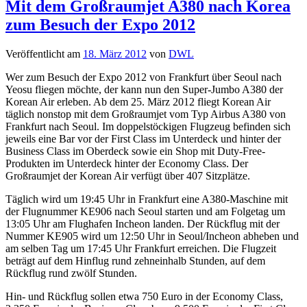
Mit dem Großraumjet A380 nach Korea
zum Besuch der Expo 2012
Veröffentlicht am
18. März 2012
von
DWL
Wer zum Besuch der Expo 2012 von Frankfurt über Seoul nach
Yeosu fliegen möchte, der kann nun den Super-Jumbo A380 der
Korean Air erleben. Ab dem 25. März 2012 fliegt Korean Air
täglich nonstop mit dem Großraumjet vom Typ Airbus A380 von
Frankfurt nach Seoul. Im doppelstöckigen Flugzeug befinden sich
jeweils eine Bar vor der First Class im Unterdeck und hinter der
Business Class im Oberdeck sowie ein Shop mit Duty-Free-
Produkten im Unterdeck hinter der Economy Class. Der
Großraumjet der Korean Air verfügt über 407 Sitzplätze.
Täglich wird um 19:45 Uhr in Frankfurt eine A380-Maschine mit
der Flugnummer KE906 nach Seoul starten und am Folgetag um
13:05 Uhr am Flughafen Incheon landen. Der Rückflug mit der
Nummer KE905 wird um 12:50 Uhr in Seoul/Incheon abheben und
am selben Tag um 17:45 Uhr Frankfurt erreichen. Die Flugzeit
beträgt auf dem Hinflug rund zehneinhalb Stunden, auf dem
Rückflug rund zwölf Stunden.
Hin- und Rückflug sollen etwa 750 Euro in der Economy Class,