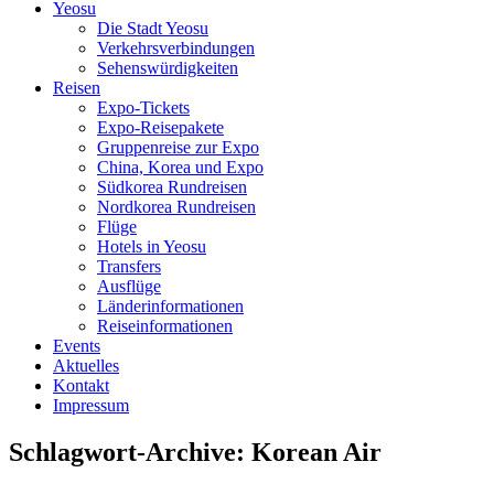
Yeosu
Die Stadt Yeosu
Verkehrsverbindungen
Sehenswürdigkeiten
Reisen
Expo-Tickets
Expo-Reisepakete
Gruppenreise zur Expo
China, Korea und Expo
Südkorea Rundreisen
Nordkorea Rundreisen
Flüge
Hotels in Yeosu
Transfers
Ausflüge
Länderinformationen
Reiseinformationen
Events
Aktuelles
Kontakt
Impressum
Schlagwort-Archive:
Korean Air