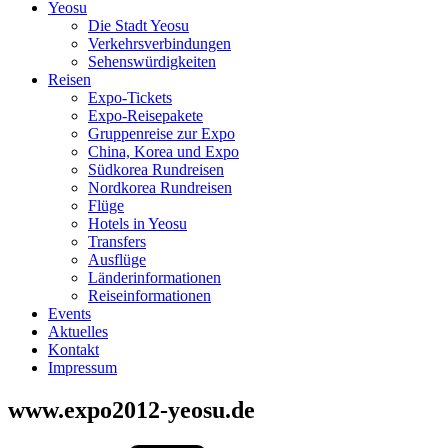
Yeosu
Die Stadt Yeosu
Verkehrsverbindungen
Sehenswürdigkeiten
Reisen
Expo-Tickets
Expo-Reisepakete
Gruppenreise zur Expo
China, Korea und Expo
Südkorea Rundreisen
Nordkorea Rundreisen
Flüge
Hotels in Yeosu
Transfers
Ausflüge
Länderinformationen
Reiseinformationen
Events
Aktuelles
Kontakt
Impressum
www.expo2012-yeosu.de