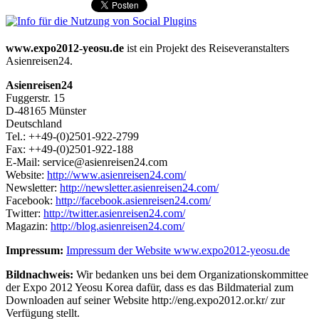
www.expo2012-yeosu.de
ist ein Projekt des Reiseveranstalters
Asienreisen24.
Asienreisen24
Fuggerstr. 15
D-48165 Münster
Deutschland
Tel.: ++49-(0)2501-922-2799
Fax: ++49-(0)2501-922-188
E-Mail: service@asienreisen24.com
Website:
http://www.asienreisen24.com/
Newsletter:
http://newsletter.asienreisen24.com/
Facebook:
http://facebook.asienreisen24.com/
Twitter:
http://twitter.asienreisen24.com/
Magazin:
http://blog.asienreisen24.com/
Impressum:
Impressum der Website www.expo2012-yeosu.de
Bildnachweis:
Wir bedanken uns bei dem Organizationskommittee
der Expo 2012 Yeosu Korea dafür, dass es das Bildmaterial zum
Downloaden auf seiner Website http://eng.expo2012.or.kr/ zur
Verfügung stellt.