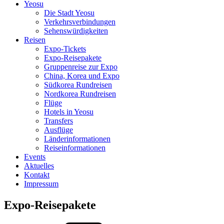
Yeosu
Die Stadt Yeosu
Verkehrsverbindungen
Sehenswürdigkeiten
Reisen
Expo-Tickets
Expo-Reisepakete
Gruppenreise zur Expo
China, Korea und Expo
Südkorea Rundreisen
Nordkorea Rundreisen
Flüge
Hotels in Yeosu
Transfers
Ausflüge
Länderinformationen
Reiseinformationen
Events
Aktuelles
Kontakt
Impressum
Expo-Reisepakete