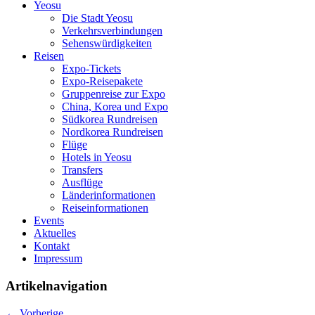
Yeosu
Die Stadt Yeosu
Verkehrsverbindungen
Sehenswürdigkeiten
Reisen
Expo-Tickets
Expo-Reisepakete
Gruppenreise zur Expo
China, Korea und Expo
Südkorea Rundreisen
Nordkorea Rundreisen
Flüge
Hotels in Yeosu
Transfers
Ausflüge
Länderinformationen
Reiseinformationen
Events
Aktuelles
Kontakt
Impressum
Artikelnavigation
←
Vorherige