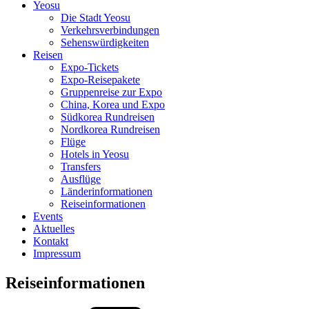
Yeosu
Die Stadt Yeosu
Verkehrsverbindungen
Sehenswürdigkeiten
Reisen
Expo-Tickets
Expo-Reisepakete
Gruppenreise zur Expo
China, Korea und Expo
Südkorea Rundreisen
Nordkorea Rundreisen
Flüge
Hotels in Yeosu
Transfers
Ausflüge
Länderinformationen
Reiseinformationen
Events
Aktuelles
Kontakt
Impressum
Reiseinformationen