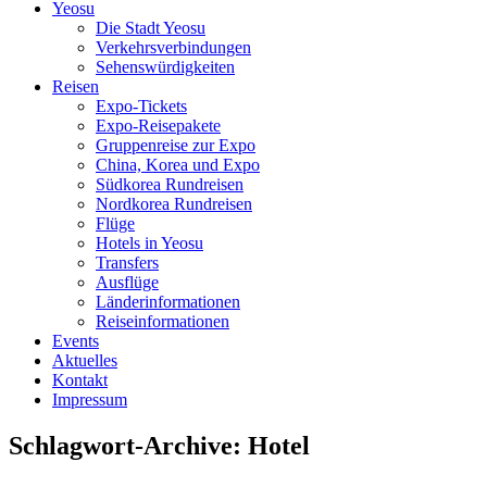
Yeosu
Die Stadt Yeosu
Verkehrsverbindungen
Sehenswürdigkeiten
Reisen
Expo-Tickets
Expo-Reisepakete
Gruppenreise zur Expo
China, Korea und Expo
Südkorea Rundreisen
Nordkorea Rundreisen
Flüge
Hotels in Yeosu
Transfers
Ausflüge
Länderinformationen
Reiseinformationen
Events
Aktuelles
Kontakt
Impressum
Schlagwort-Archive:
Hotel