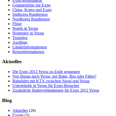
Expo-Reisepakete
Gruppenreise zur Expo
China, Korea und Expo
Südkorea Rundreisen
Nordkorea Rundreisen
Flüge
Hotels in Yeosu
Homestay in Yeosu
Transfers
Ausflüge
Länderinformationen
Reiseinformationen
Aktuelles
Die Expo 2012 Yeosu zu Ende gegangen
Von Busan nach Yeosu, per Bahn, Bus oder Fähre?
Bahnfahrt mit KTX zwischen Seoul und Yeosu
Unterkünfte in Yeosu für Expo-Besucher
Zusätzliche Bahnverbindungen für Expo 2012 Yeosu
Blog
Aktuelles
(26)
Events
(5)