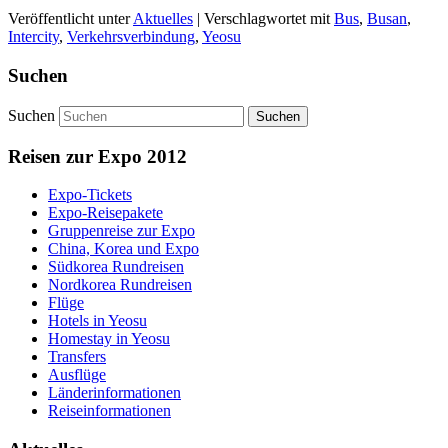
Veröffentlicht unter
Aktuelles
|
Verschlagwortet mit
Bus
,
Busan
,
Intercity
,
Verkehrsverbindung
,
Yeosu
Suchen
Suchen
Reisen zur Expo 2012
Expo-Tickets
Expo-Reisepakete
Gruppenreise zur Expo
China, Korea und Expo
Südkorea Rundreisen
Nordkorea Rundreisen
Flüge
Hotels in Yeosu
Homestay in Yeosu
Transfers
Ausflüge
Länderinformationen
Reiseinformationen