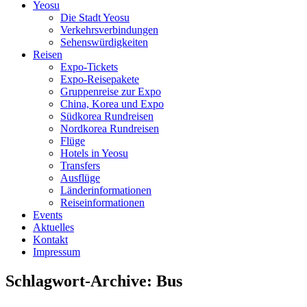
Yeosu
Die Stadt Yeosu
Verkehrsverbindungen
Sehenswürdigkeiten
Reisen
Expo-Tickets
Expo-Reisepakete
Gruppenreise zur Expo
China, Korea und Expo
Südkorea Rundreisen
Nordkorea Rundreisen
Flüge
Hotels in Yeosu
Transfers
Ausflüge
Länderinformationen
Reiseinformationen
Events
Aktuelles
Kontakt
Impressum
Schlagwort-Archive:
Bus